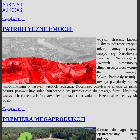
AUKCJA 1
AUKCJA 2
Czytaj więcej...
PATRIOTYCZNE EMOCJE
Wojsko, strażacy, kadeci,
służby mundurowe i zwykli
ludzie, którzy przyszli
cieszyć się Narodowym
Świętem Niepodległości
stworzyli niesamowity
klimat uroczystości ważnej
dla każdego
Polaka. Podniosły nastrój i
powaga przeplatały się ze
wspomnieniami o naszych wielkich rodakach. Doceniając pozytywne emocje za punkt
honoru postawiliśmy sobie konieczność ich przeniesienia do naszego filmu. Użyliśmy
wszystkich dostepnych środków aby sprostać temu zadaniu. Przekonajcie się, czy się
udało.
Czytaj więcej...
PREMIERA MEGAPRODUKCJI
Materiał do tego filmu
rejestrowaliśmy latem
podczas IV