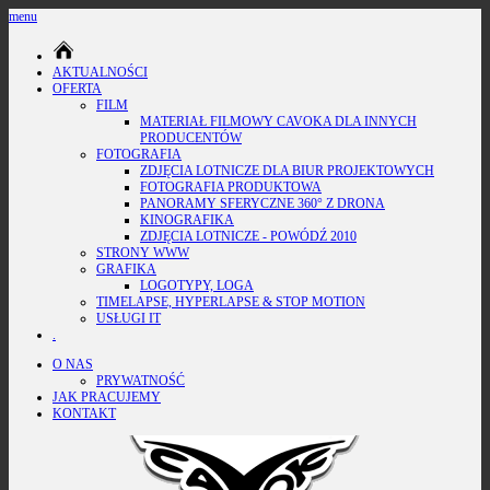
menu
AKTUALNOŚCI
OFERTA
FILM
MATERIAŁ FILMOWY CAVOKA DLA INNYCH
PRODUCENTÓW
FOTOGRAFIA
ZDJĘCIA LOTNICZE DLA BIUR PROJEKTOWYCH
FOTOGRAFIA PRODUKTOWA
PANORAMY SFERYCZNE 360° Z DRONA
KINOGRAFIKA
ZDJĘCIA LOTNICZE - POWÓDŹ 2010
STRONY WWW
GRAFIKA
LOGOTYPY, LOGA
TIMELAPSE, HYPERLAPSE & STOP MOTION
USŁUGI IT
.
O NAS
PRYWATNOŚĆ
JAK PRACUJEMY
KONTAKT