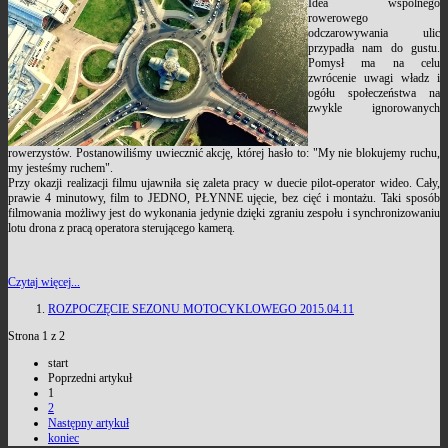
Idea wspólnego
rowerowego
odczarowywania ulic
przypadła nam do gustu.
Pomysł ma na celu
zwrócenie uwagi władz i
ogółu społeczeństwa na
zwykle ignorowanych
rowerzystów. Postanowiliśmy uwiecznić akcję, której hasło to: "My nie blokujemy ruchu,
my jesteśmy ruchem".
Przy okazji realizacji filmu ujawniła się zaleta pracy w duecie pilot-operator wideo. Cały,
prawie 4 minutowy, film to JEDNO, PŁYNNE ujęcie, bez cięć i montażu. Taki sposób
filmowania możliwy jest do wykonania jedynie dzięki zgraniu zespołu i synchronizowaniu
lotu drona z pracą operatora sterującego kamerą.
Czytaj więcej...
ROZPOCZĘCIE SEZONU MOTOCYKLOWEGO 2015.04.11
Strona 1 z 2
start
Poprzedni artykuł
1
2
Następny artykuł
koniec