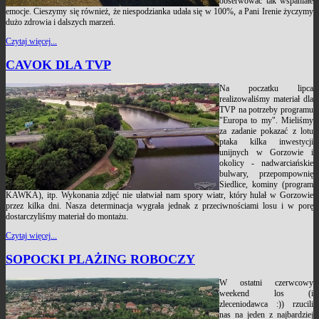
obserwować tak wspaniałe
emocje. Cieszymy się również, że niespodzianka udała się w 100%, a Pani Irenie życzymy
dużo zdrowia i dalszych marzeń.
Czytaj więcej...
CAVOK DLA TVP
Na poczatku lipca
realizowaliśmy materiał dla
TVP na potrzeby programu
"Europa to my". Mieliśmy
za zadanie pokazać z lotu
ptaka kilka inwestycji
unijnych w Gorzowie i
okolicy - nadwarciańskie
bulwary, przepompownię
Siedlice, kominy (program
KAWKA), itp. Wykonania zdjęć nie ułatwiał nam spory wiatr, który hulał w Gorzowie
przez kilka dni. Nasza determinacja wygrała jednak z przeciwnościami losu i w porę
dostarczyliśmy materiał do montażu.
Czytaj więcej...
SOPOCKI PLAŻING ROBOCZY
W ostatni czerwcowy
weekend los (i
zleceniodawca :)) rzucili
nas na jeden z najbardziej