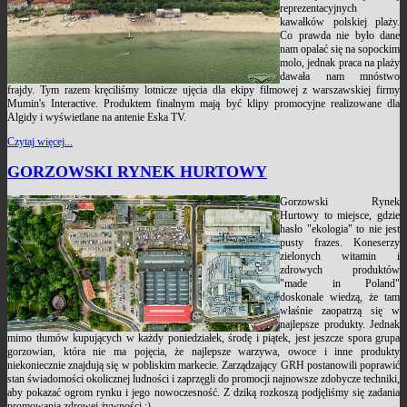
reprezentacyjnych
kawałków polskiej plaży.
Co prawda nie było dane
nam opalać się na sopockim
molo, jednak praca na plaży
dawała nam mnóstwo
frajdy. Tym razem kręciliśmy lotnicze ujęcia dla ekipy filmowej z warszawskiej firmy
Mumin's Interactive. Produktem finalnym mają być klipy promocyjne realizowane dla
Algidy i wyświetlane na antenie Eska TV.
Czytaj więcej...
GORZOWSKI RYNEK HURTOWY
Gorzowski Rynek
Hurtowy to miejsce, gdzie
hasło "ekologia" to nie jest
pusty frazes. Koneserzy
zielonych witamin i
zdrowych produktów
"made in Poland"
doskonale wiedzą, że tam
właśnie zaopatrzą się w
najlepsze produkty. Jednak
mimo tłumów kupujących w każdy poniedziałek, środę i piątek, jest jeszcze spora grupa
gorzowian, która nie ma pojęcia, że najlepsze warzywa, owoce i inne produkty
niekoniecznie znajdują się w pobliskim markecie. Zarządzający GRH postanowili poprawić
stan świadomości okolicznej ludności i zaprzęgli do promocji najnowsze zdobycze techniki,
aby pokazać ogrom rynku i jego nowoczesność. Z dziką rozkoszą podjęliśmy się zadania
promowania zdrowej żywności :)