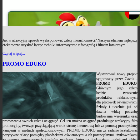
Jak w atrakcyjny sposób wyeksponować zalety nieruchomości? Naszym zdaniem najlepszy
efekt można uzyskać łącząc techniki informatyczne z fotografią i filmem lotnicznym.
Czytaj więcej...
PROMO EDUKO
Wystartował nowy projekt
sygnowany przez Cavok -
PROMO EDUKO
.
Głównym jego celem
będzie tworzenie
produktów reklamowych
dla placówek oświatowych.
Szkoły i uczelnie już od
dawna widzą potrzebę
budowania wizerunku oraz
promowania swoich zalet i osiągnięć. Cel ten można osiągnąć produkując atrakcyjny film
promocyjny, tworząc przyciągającą wzrok stronę internetową lub za pomocą przemyślanej
kampanii w mediach społecznościowych. PROMO EDUKO ma za zadanie kształtować
pozytywne relacje pomiędzy placówkami oświatowymi a ich potencjalnymi użytkownikami
za pomocą nowoczesnych środków przekazu, które są doskanałymi nośnikami takich