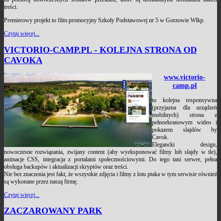
treści.
Premierowy projekt to film promocyjny Szkoły Podstawowej nr 5 w Gorzowie Wlkp.
Czytaj więcej...
VICTORIO-CAMP.PL - KOLEJNA STRONA OD
CAVOKA
www.victorio-
camp.pl
to kolejna responsywna
(przyjazna dla urządzeń
mobilnych) strona z
pełnoekranowym wideo i
pokazem slajdów by
Cavok.
Elegancki design,
nowoczesne rozwiązania, zwijany content (aby wyeksponować filmy lub slajdy w tle),
animacje CSS, integracja z portalami społecznościowymi. Do tego tani serwer, pełna
obsługa backupów i aktualizacji skryptów oraz treści.
Nie bez znaczenia jest fakt, że wszystkie zdjęcia i filmy z lotu ptaka w tym serwisie również
są wykonane przez naszą firmę.
Czytaj więcej...
ZACZAROWANY PARK