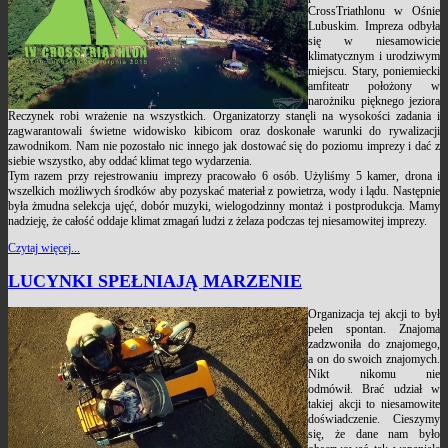
CrossTriathlonu w Ośnie
Lubuskim. Impreza odbyła
się w niesamowicie
klimatycznym i urodziwym
miejscu. Stary, poniemiecki
amfiteatr położony w
narożniku pięknego jeziora
Reczynek robi wrażenie na wszystkich. Organizatorzy stanęli na wysokości zadania i
zagwarantowali świetne widowisko kibicom oraz doskonałe warunki do rywalizacji
zawodnikom. Nam nie pozostało nic innego jak dostować się do poziomu imprezy i dać z
siebie wszystko, aby oddać klimat tego wydarzenia.
Tym razem przy rejestrowaniu imprezy pracowało 6 osób. Użyliśmy 5 kamer, drona i
wszelkich możliwych środków aby pozyskać materiał z powietrza, wody i lądu. Następnie
była żmudna selekcja ujęć, dobór muzyki, wielogodzinny montaż i postprodukcja. Mamy
nadzieję, że całość oddaje klimat zmagań ludzi z żelaza podczas tej niesamowitej imprezy.
Czytaj więcej...
LUCYNKI SPEŁNIAJĄ MARZENIE
Organizacja tej akcji to był
pełen spontan. Znajoma
zadzwoniła do znajomego,
a on do swoich znajomych.
Nikt nikomu nie
odmówił. Brać udział w
takiej akcji to niesamowite
doświadczenie. Cieszymy
się, że dane nam było