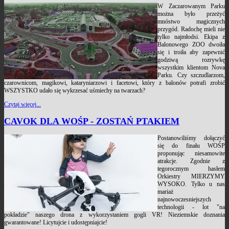
W Zaczarowanym Parku
można było przeżyć
mnóstwo magicznych
przygód. Radochę mieli nie
tylko najmłodsi. Ekipa z
Balonowego ZOO dwoiła
się i troiła aby zapewnić
godziwą rozrywkę
wszystkim klientom Nova
Parku. Czy szczudlarzom,
czarownicom, magikowi, kataryniarzowi i facetowi, który z balonów potrafi zrobić
WSZYSTKO udało się wykrzesać uśmiechy na twarzach?
Czytaj więcej...
CAVOK DLA WOŚP - ZOSTAŃ PTAKIEM
Postanowiliśmy dołączyć
się do finału WOŚP
proponując niesamowite
atrakcje. Zgodnie z
tegorocznym hasłem
Orkiestry MIERZYMY
WYSOKO. Tylko u nas
mariaż
najnowoczesniejszych
technologii - lot "na
pokładzie" naszego drona z wykorzystaniem gogli VR! Nieziemskie doznania
gwarantowane! Licytujcie i udostępniajcie!