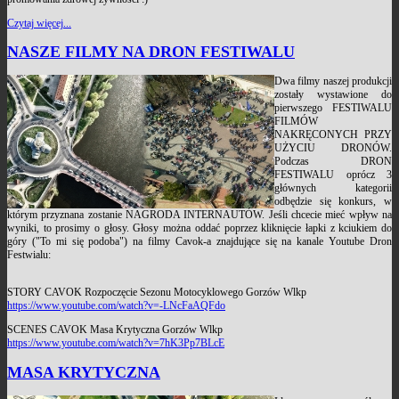
Czytaj więcej...
NASZE FILMY NA DRON FESTIWALU
Dwa filmy naszej produkcji
zostały wystawione do
pierwszego FESTIWALU
FILMÓW
NAKRĘCONYCH PRZY
UŻYCIU DRONÓW.
Podczas DRON
FESTIWALU oprócz 3
głównych kategorii
odbędzie się konkurs, w
którym przyznana zostanie NAGRODA INTERNAUTÓW. Jeśli chcecie mieć wpływ na
wyniki, to prosimy o głosy. Głosy można oddać poprzez kliknięcie łapki z kciukiem do
góry ("To mi się podoba") na filmy Cavok-a znajdujące się na kanale Youtube Dron
Festwialu:
STORY CAVOK Rozpoczęcie Sezonu Motocyklowego Gorzów Wlkp
https://www.youtube.com/watch?v=-LNcFaAQFdo
SCENES CAVOK Masa Krytyczna Gorzów Wlkp
https://www.youtube.com/watch?v=7hK3Pp7BLcE
MASA KRYTYCZNA